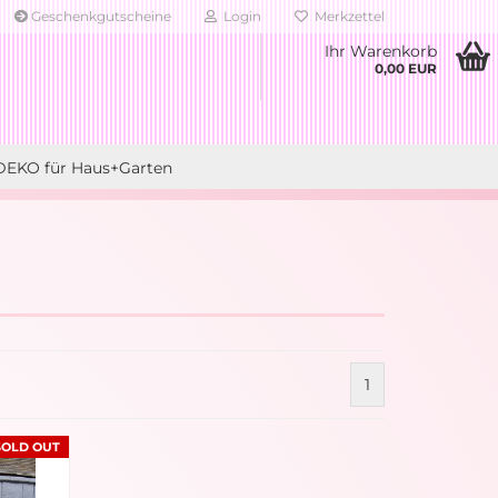
Geschenkgutscheine
Login
Merkzettel
Ihr Warenkorb
0,00 EUR
DEKO für Haus+Garten
1
SOLD OUT