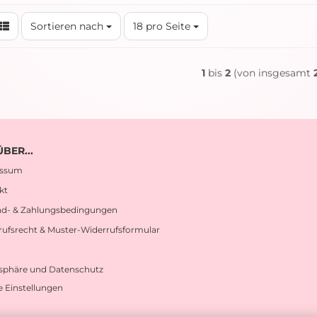
Sortieren nach
pro Seite
Sortieren nach
18 pro Seite
1
bis
2
(von insgesamt
BER...
essum
kt
nd- & Zahlungsbedingungen
rufsrecht & Muster-Widerrufsformular
tsphäre und Datenschutz
 Einstellungen