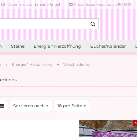
ehr über mich und meine Engel
Kostenloser Versand ab 80 EUR
Suche...
m
Steine
Energie * Herzöffnung
Bücher/Kalender
»
»
e
Energie * Herzöffnung
Verschiedenes
iedenes
Sortieren nach
pro Seite
Sortieren nach
18 pro Seite