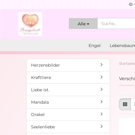
M
Alle
Engel
Lebensbau
Startseit
Herzensbilder
Krafttiere
Versch
Liebe ist.
Mandala
Orakel
Seelenliebe