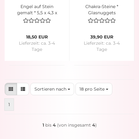
Engel auf Stein
Chakra-Steine *
gemalt * 5,5 x 4,3 x
Glasnuggets
1,5 cm * Rosa-Lila-
handbemalt * ca. 3
Pink * Herzchen
cm
18,50 EUR
39,90 EUR
Lieferzeit:
ca. 3-4
Lieferzeit:
ca. 3-4
Tage
Tage
Sortieren nach
pro Seite
Sortieren nach
18 pro Seite
1
1
bis
4
(von insgesamt
4
)