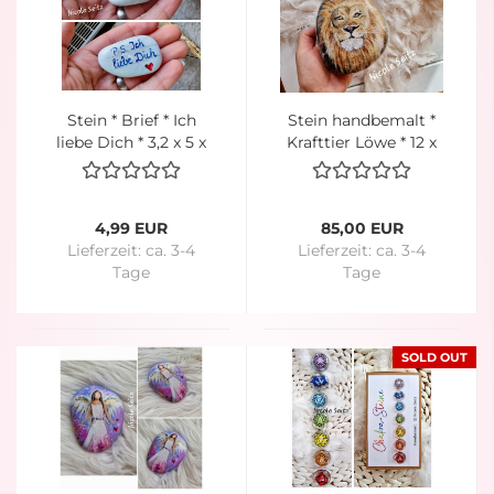
Stein * Brief * Ich
Stein handbemalt *
liebe Dich * 3,2 x 5 x
Krafttier Löwe * 12 x
1,5 cm * Herz
10 x 4 cm
4,99 EUR
85,00 EUR
Lieferzeit:
ca. 3-4
Lieferzeit:
ca. 3-4
Tage
Tage
SOLD OUT