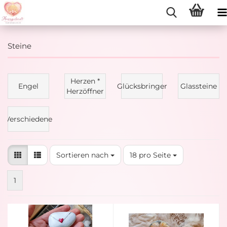
Steine
Herzen *
Engel
Glücksbringer
Glassteine
Herzöffner
Verschiedene
Sortieren nach
pro Seite
Sortieren nach
18 pro Seite
1